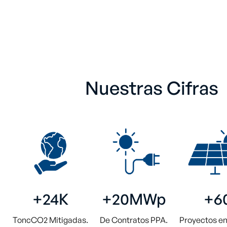
Nuestras Cifras
+24K
+20MWp
+6
ToncCO2 Mitigadas.
De Contratos PPA.
Proyectos e